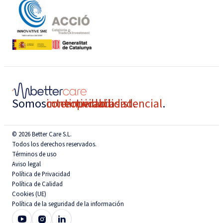
Somos
conectividad
interoperabilidad
continuidad asistencial
.
.
.
© 2026 Better Care S.L.
Todos los derechos reservados.
Términos de uso
Aviso legal
Política de Privacidad
Política de Calidad
Cookies (UE)
Política de la seguridad de la información