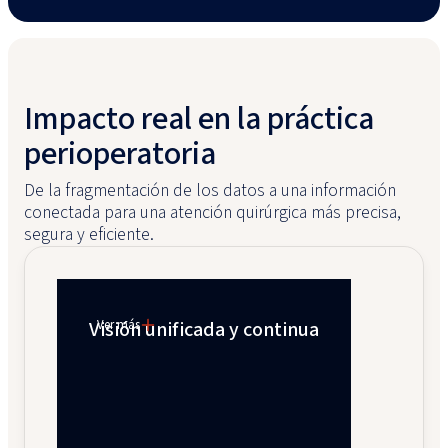
Impacto real en la práctica
perioperatoria
De la fragmentación de los datos a una información
conectada para una atención quirúrgica más precisa,
segura y eficiente.
Visión unificada y continua
Ver más