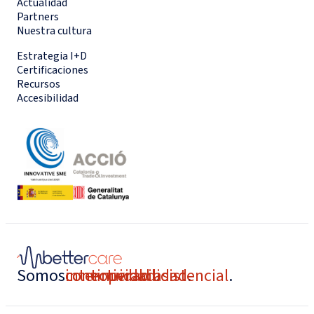
Actualidad
Partners
Nuestra cultura
Estrategia I+D
Certificaciones
Recursos
Accesibilidad
Somos
conectividad
interoperabilidad
continuidad asistencial
.
.
.