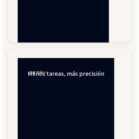
Menos tareas, más precisión
Ver más