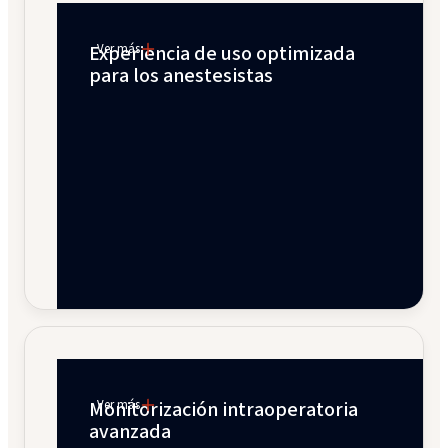
Experiencia de uso optimizada
Ver más
para los anestesistas
Monitorización intraoperatoria
Ver más
avanzada