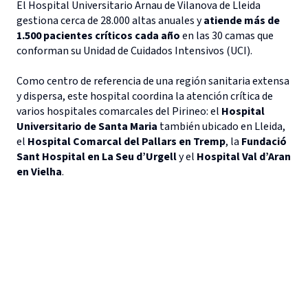
El Hospital Universitario Arnau de Vilanova de Lleida
gestiona cerca de 28.000 altas anuales y
atiende más de
1.500 pacientes críticos cada año
en las 30 camas que
conforman su Unidad de Cuidados Intensivos (UCI).
Como centro de referencia de una región sanitaria extensa
y dispersa, este hospital coordina la atención crítica de
varios hospitales comarcales del Pirineo: el
Hospital
Universitario de Santa Maria
también ubicado en Lleida,
el
Hospital Comarcal del Pallars en Tremp
, la
Fundació
Sant Hospital en La Seu d’Urgell
y el
Hospital Val d’Aran
en Vielha
.
A pesar de contar con servicios esenciales y urgencias,
estos centros no disponen de UCI
, lo que obliga a
trasladar a cualquier paciente crítico o semicrítico al
hospital de referencia, el Hospital Universitario Arnau de
Vilanova precisamente.
El reto