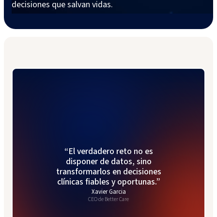
decisiones que salvan vidas.
“El verdadero reto no es
disponer de datos, sino
transformarlos en decisiones
clínicas fiables y oportunas.”
Xavier Garcia
CEO de Better Care
Bernat Sales
Cofundador de Better Care
Jaume Montanyà