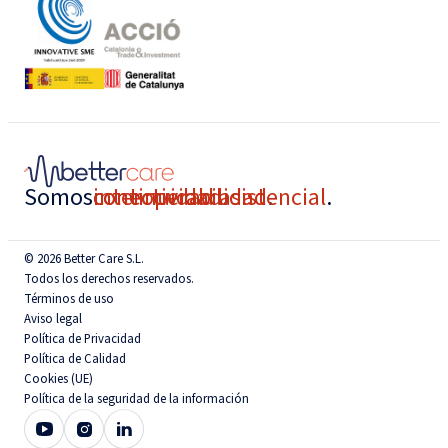
Somos
conectividad
interoperabilidad
continuidad asistencial
.
.
.
© 2026 Better Care S.L.
Todos los derechos reservados.
Términos de uso
Aviso legal
Política de Privacidad
Política de Calidad
Cookies (UE)
Política de la seguridad de la información