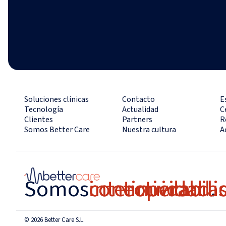
Soluciones clínicas
Contacto
E
Tecnología
Actualidad
C
Clientes
Partners
R
Somos Better Care
Nuestra cultura
A
Somos
conectividad
interoperabili
continuidad as
.
© 2026 Better Care S.L.