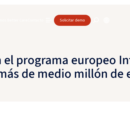
mos Better Care
Contacto
Solicitar demo
n el programa europeo Int
 más de medio millón de 