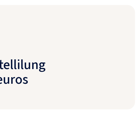
ellilung
euros