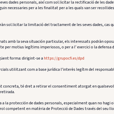
es dades personals, així com sol.licitar la rectificació de les dades 
uin necessaries per a les finalitat per a les quals van ser recollide
n sol.licitar la limitació del tractament de les seves dades, cas q
ats amb la seva situación particular, els interessats podràn oposa
te per motius legítims imperiosos, o per a l’ exercici o la defensa
güent forma: dirigint-se a
https://grupocfi.es/dpd
als utilitzant com a base jurídica l’interès legítm del responsabl
t concreta, té dret a retirar el consentiment atorgat en qualsevol 
retirada.
fa a la protección de dades personals, especialment quan no hagi ob
rol competent en matèria de Protecció de Dades través del seu ll