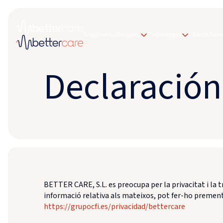
Solucions clíniques
Tecnologia
Clients
Som 
Declaración
BETTER CARE, S.L. es preocupa per la privacitat i la 
informació relativa als mateixos, pot fer-ho prement
https://grupocfi.es/privacidad/bettercare