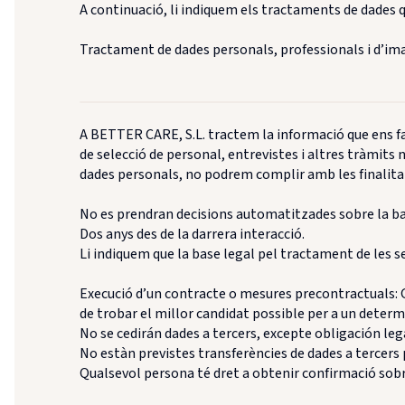
A continuació, li indiquem els tractaments de dades q
Tractament de dades personals, professionals i d’ima
A BETTER CARE, S.L. tractem la informació que ens fac
de selecció de personal, entrevistes i altres tràmits n
dades personals, no podrem complir amb les finalitat
No es prendran decisions automatitzades sobre la ba
Dos anys des de la darrera interacció.
Li indiquem que la base legal pel tractament de les s
Execució d’un contracte o mesures precontractuals: Ge
de trobar el millor candidat possible per a un determin
No se cedirán dades a tercers, excepte obligación leg
No estàn previstes transferències de dades a tercers 
Qualsevol persona té dret a obtenir confirmació sobr