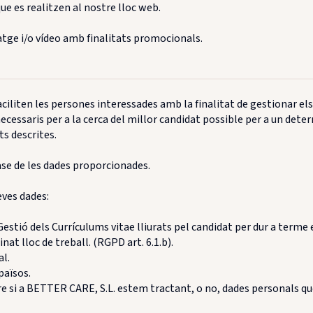
ue es realitzen al nostre lloc web.
tge i/o vídeo amb finalitats promocionals.
iliten les persones interessades amb la finalitat de gestionar els
ecessaris per a la cerca del millor candidat possible per a un determ
s descrites.
se de les dades proporcionades.
eves dades:
stió dels Currículums vitae lliurats pel candidat per dur a terme 
at lloc de treball. (RGPD art. 6.1.b).
al.
països.
e si a BETTER CARE, S.L. estem tractant, o no, dades personals qu