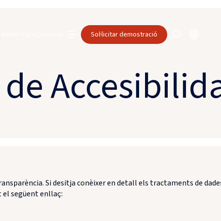
Better Care
Contacte
Sol·licitar demostració
 de Accesibilid
transparència. Si desitja conèixer en detall els tractaments de dade
 el següent enllaç: