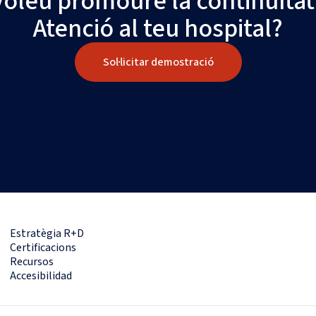
Voleu promoure la continuïtat
Atenció al teu hospital?
Sol·licitar demostració
Estratègia R+D
Certificacions
Recursos
Accesibilidad