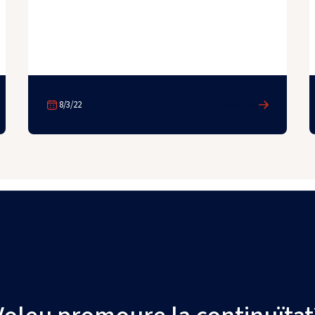
8/3/22
Veure més