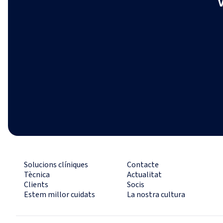
Solucions clíniques
Contacte
Tècnica
Actualitat
Clients
Socis
Estem millor cuidats
La nostra cultura