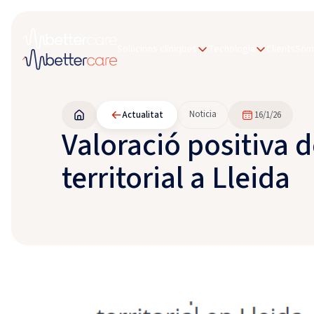
Solucions clíniques
Tecnologia
Clients
Som 
Noticia
Actualitat
16/1/26
Valoració positiva d
territorial a Lleida