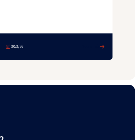
30/3/26
Veure més