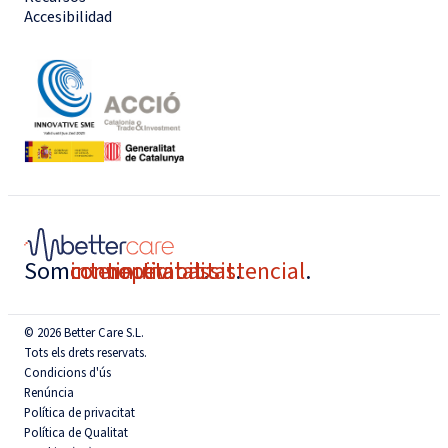
Accesibilidad
Som
connectivitat
interoperabilitat
continuïtat assistencial
.
.
.
© 2026 Better Care S.L.
Tots els drets reservats.
Condicions d'ús
Renúncia
Política de privacitat
Política de Qualitat